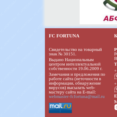
FC FORTUNA
Свидетельство на товарный
Р
знак № 30151.
Р
В
Выдано Национальным
центром интеллектуальной
Т
собственности 19.06.2009 г.
+
Замечания и предложения по
работе сайта (неточности в
информации, обнаружение
+
вирусов) высылать web-
мастеру сайта на E-mail:
E
webmaster-fcfortuna@mail.ru
М