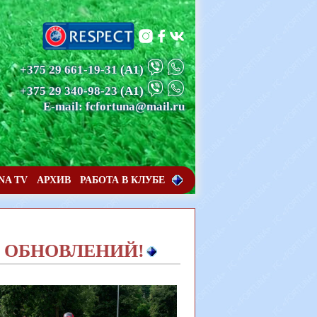
+375 29 661-19-31
(А1)
+375 29 340-98-23
(А1)
E-mail: fcfortuna@mail.ru
NA TV
АРХИВ
РАБОТА В КЛУБЕ
Я ОБНОВЛЕНИЙ!