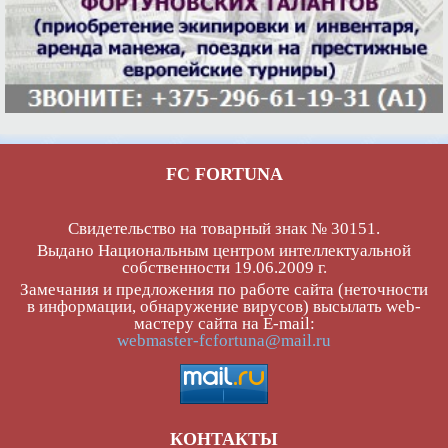
FC FORTUNA
Свидетельство на товарный знак № 30151.
Выдано Национальным центром интеллектуальной
собственности 19.06.2009 г.
Замечания и предложения по работе сайта (неточности
в информации, обнаружение вирусов) высылать web-
мастеру сайта на E-mail:
webmaster-fcfortuna@mail.ru
КОНТАКТЫ