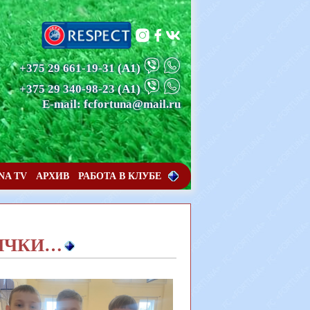
+375 29 661-19-31
(А1)
+375 29 340-98-23
(А1)
E-mail: fcfortuna@mail.ru
NA TV
АРХИВ
РАБОТА В КЛУБЕ
ВИЧКИ…