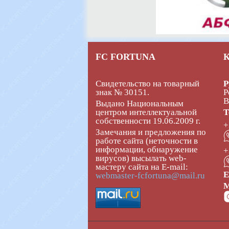
FC FORTUNA
Свидетельство на товарный
Р
знак № 30151.
Р
В
Выдано Национальным
центром интеллектуальной
Т
собственности 19.06.2009 г.
+
Замечания и предложения по
работе сайта (неточности в
информации, обнаружение
+
вирусов) высылать web-
мастеру сайта на E-mail:
E
webmaster-fcfortuna@mail.ru
М