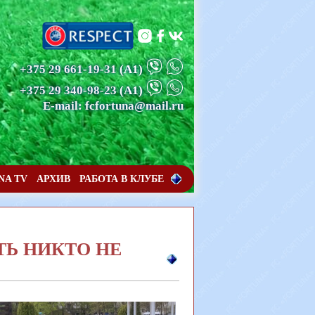
+375 29 661-19-31
(А1)
+375 29 340-98-23
(А1)
E-mail: fcfortuna@mail.ru
NA TV
АРХИВ
РАБОТА В КЛУБЕ
ТЬ НИКТО НЕ